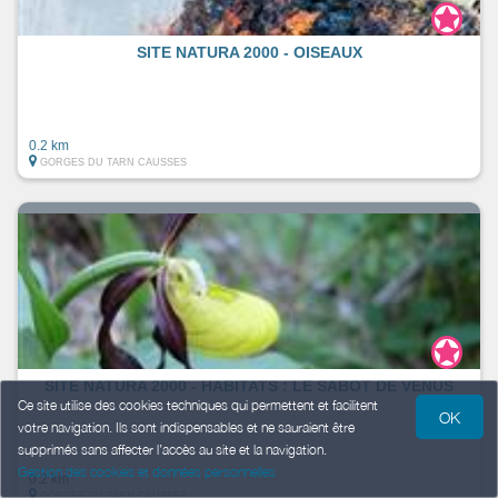
SITE NATURA 2000 - OISEAUX
0.2 km
GORGES DU TARN CAUSSES
SITE NATURA 2000 - HABITATS : LE SABOT DE VENUS
Ce site utilise des cookies techniques qui permettent et facilitent
OK
votre navigation. Ils sont indispensables et ne sauraient être
supprimés sans affecter l’accès au site et la navigation.
Gestion des cookies et données personnelles
0.2 km
GORGES DU TARN CAUSSES